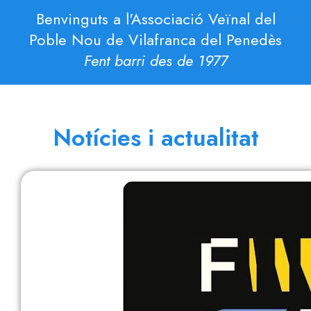
Benvinguts a l'Associació Veïnal del
Poble Nou de Vilafranca del Penedès
Fent barri des de 1977
Notícies i actualitat