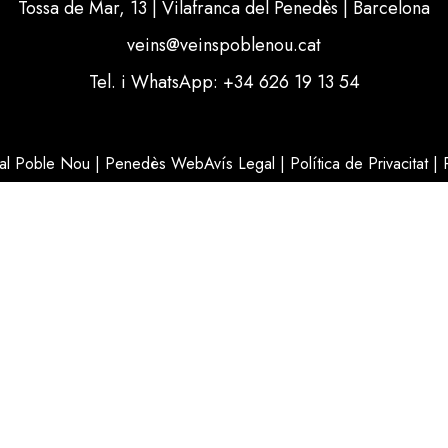
Tossa de Mar, 13 | Vilafranca del Penedès | Barcelona
veins@veinspoblenou.cat
Tel. i WhatsApp: +34 626 19 13 54
nal Poble Nou | Penedès Web
Avís Legal
|
Política de Privacitat
|