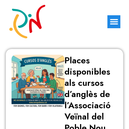
Places
disponibles
als cursos
d’anglès de
l’Associació
Veïnal del
Poble Nou