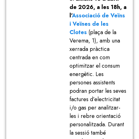
de 2026, a les 18h, a
l’
Associació de Veïns
i Veïnes de les
Clotes
(plaça de la
Verema, 1), amb una
xerrada pràctica
centrada en com
optimitzar el consum
energètic. Les
persones assistents
podran portar les seves
factures d’electricitat
i/o gas per analitzar-
les i rebre orientació
personalitzada. Durant
la sessió també