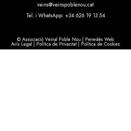
veins@veinspoblenou.cat
Tel. i WhatsApp: +34 626 19 13 54
© Associació Veïnal Poble Nou | Penedès Web
Avís Legal
|
Política de Privacitat
|
Política de Cookies