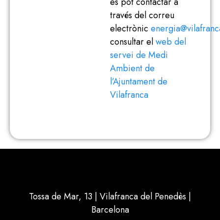
es pot contactar a
través del correu
electrònic
energia@vilafranc
consultar el
web del
servei de Medi
Ambient de
l’Ajuntament de
Vilafranca
Tossa de Mar, 13 | Vilafranca del Penedès |
Barcelona