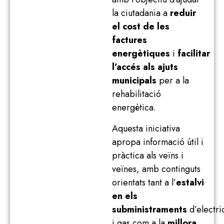
la ciutadania a
reduir
el cost de les
factures
energètiques
i
facilitar
l’accés als ajuts
municipals
per a la
rehabilitació
energètica.
Aquesta iniciativa
apropa informació útil i
pràctica als veïns i
veïnes, amb continguts
orientats tant a l’
estalvi
en els
subministraments
d’electric
i gas com a la
millora